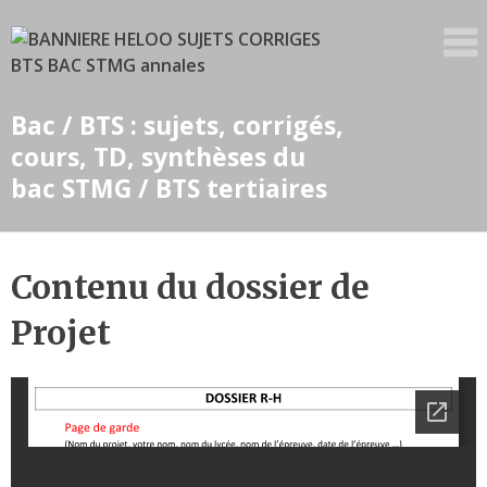
Skip
to
content
Bac / BTS : sujets, corrigés,
cours, TD, synthèses du
bac STMG / BTS tertiaires
Contenu du dossier de
Projet