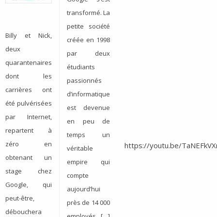
transformé. La
petite société
Billy et Nick,
créée en 1998
deux
par deux
quarantenaires
étudiants
dont les
passionnés
carrières ont
d’informatique
été pulvérisées
est devenue
par Internet,
en peu de
repartent à
temps un
zéro en
https://youtu.be/TaNEFkV
véritable
obtenant un
empire qui
stage chez
compte
Google, qui
aujourd’hui
peut-être,
près de 14 000
débouchera
employés. […]