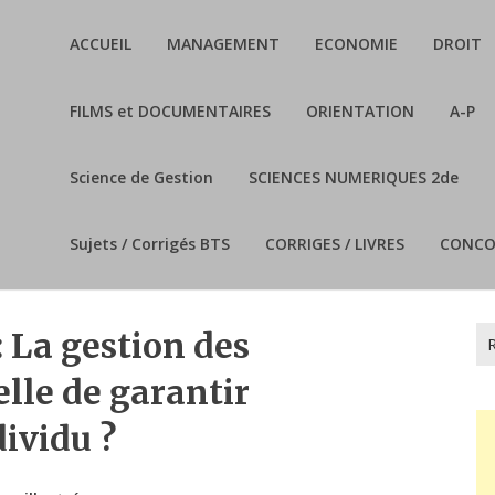
ACCUEIL
MANAGEMENT
ECONOMIE
DROIT
FILMS et DOCUMENTAIRES
ORIENTATION
A-P
Science de Gestion
SCIENCES NUMERIQUES 2de
Sujets / Corrigés BTS
CORRIGES / LIVRES
CONCO
Re
: La gestion des
lle de garantir
dividu ?