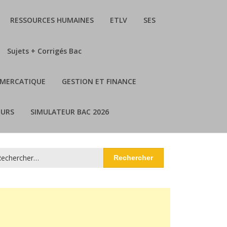
RESSOURCES HUMAINES
ETLV
SES
Sujets + Corrigés Bac
MERCATIQUE
GESTION ET FINANCE
URS
SIMULATEUR BAC 2026
chercher :