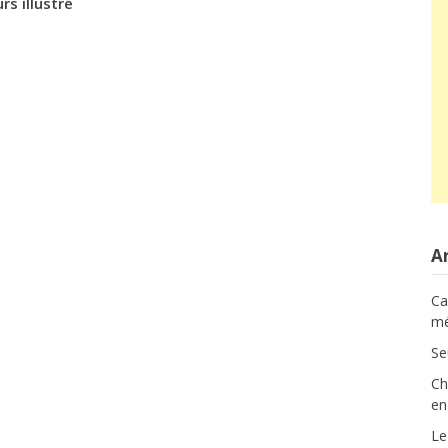
rs illustré
Ar
Ca
mé
Se
Ch
en
Le