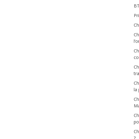
BT
Pr
Ch
Ch
l’
Ch
co
Ch
tra
Ch
la
Ch
Ma
Ch
pou
Ch
?