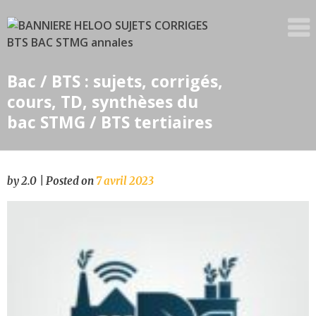
Skip
to
content
Bac / BTS : sujets, corrigés,
cours, TD, synthèses du
bac STMG / BTS tertiaires
by
2.0
|
Posted on
7 avril 2023