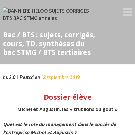
Skip
to
content
Bac / BTS : sujets, corrigés,
cours, TD, synthèses du
bac STMG / BTS tertiaires
by
2.0
|
Posted on
12 septembre 2019
Dossier élève
Michel et Augustin, les « trublions du goût »
Quel est le rôle du management dans le succès de
l’entreprise Michel et Augustin ?