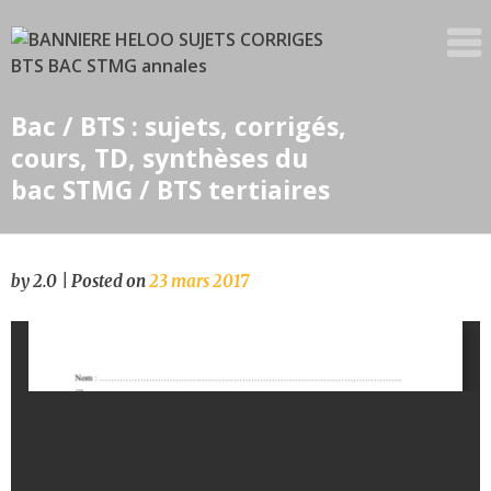
Skip
to
content
Bac / BTS : sujets, corrigés,
cours, TD, synthèses du
bac STMG / BTS tertiaires
by
2.0
|
Posted on
23 mars 2017