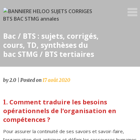
Skip
to
content
Bac / BTS : sujets, corrigés,
cours, TD, synthèses du
bac STMG / BTS tertiaires
by
2.0
|
Posted on
17 août 2020
Comment traduire les besoins
1.
opérationnels de l’organisation en
compétences ?
Pour assurer la continuité de ses savoirs et savoir-faire,
l’organisation doit anticiper et définir les ressources humaines