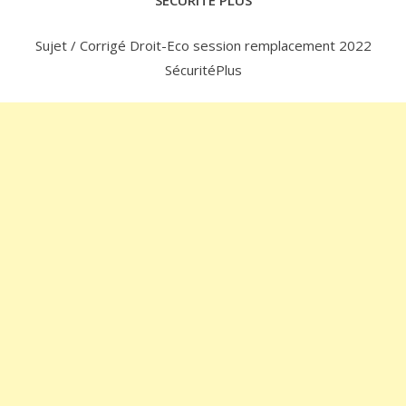
SECURITE PLUS
Sujet / Corrigé Droit-Eco session remplacement 2022
SécuritéPlus