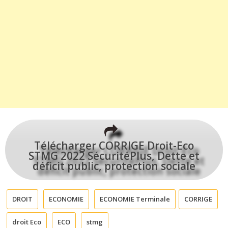
Télécharger CORRIGE Droit-Eco
STMG 2022 SécuritéPlus, Dette et
déficit public, protection sociale
DROIT
ECONOMIE
ECONOMIE Terminale
CORRIGE
droit Eco
ECO
stmg