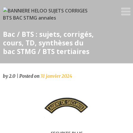
Skip
to
content
Bac / BTS : sujets, corrigés,
cours, TD, synthèses du
bac STMG / BTS tertiaires
by
2.0
|
Posted on
31 janvier 2024