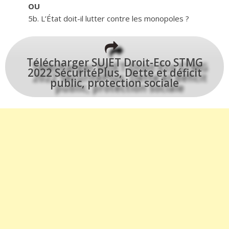
OU
5b. L’État doit-il lutter contre les monopoles ?
Télécharger SUJET Droit-Eco STMG
2022 SécuritéPlus, Dette et déficit
public, protection sociale