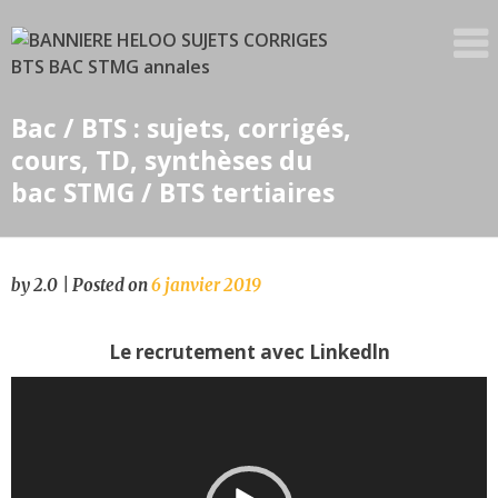
Skip
to
content
Bac / BTS : sujets, corrigés,
cours, TD, synthèses du
bac STMG / BTS tertiaires
by
2.0
|
Posted on
6 janvier 2019
L
Le recrutement avec Linkedln
v