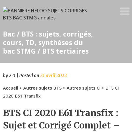
Skip
to
content
Bac / BTS : sujets, corrigés,
cours, TD, synthèses du
bac STMG / BTS tertiaires
by
2.0
|
Posted on
21 avril 2022
Accueil
>
Autres sujets BTS
>
Autres sujets CI
> BTS CI
2020 E61 Transfix
BTS CI 2020 E61 Transfix :
Sujet et Corrigé Complet –