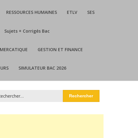
RESSOURCES HUMAINES
ETLV
SES
Sujets + Corrigés Bac
MERCATIQUE
GESTION ET FINANCE
URS
SIMULATEUR BAC 2026
chercher :