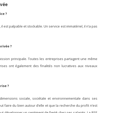
ivée
ice ?
, il est palpable et stockable. Un service est immatériel, il n’a pas
privée ?
a mission principale. Toutes les entreprises partagent une même
reprises ont également des finalités non lucratives aux niveaux
rise ?
 dimensions sociale, sociétale et environnementale dans ses
eut faire du bien autour d’elle et que la recherche du profit n’est
 peut développer un sentiment de fierté chez ses salariés. La RSE