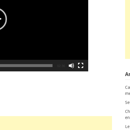
02:36
Ar
Ca
mé
Se
Ch
en
Le