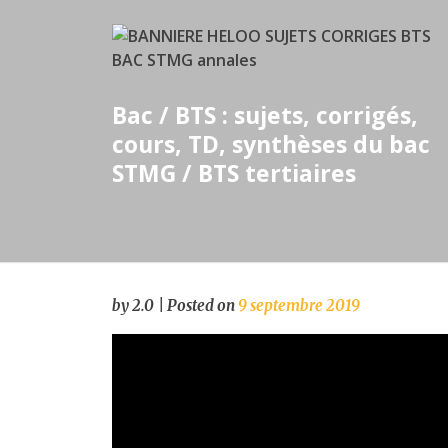
Skip
to
content
Bac / BTS : sujets, corrigés,
cours, TD, synthèses du bac
STMG / BTS tertiaires
by
2.0
|
Posted on
9 septembre 2019
Lecteur
vidéo