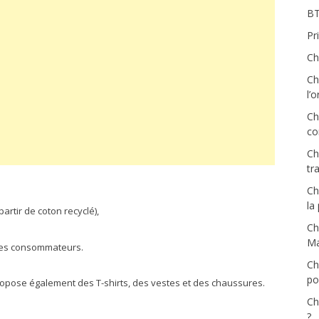
BT
Pr
Ch
Ch
l’
Ch
co
Ch
tra
Ch
la
partir de coton recyclé),
Ch
Ma
 les consommateurs.
Ch
pou
propose également des T-shirts, des vestes et des chaussures.
Ch
?