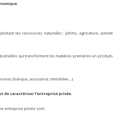
conomique.
loitant les ressources naturelles : pêche, agriculture, activité
dustrielles qui transforment les matières premières en produits
services (banque, assurance, immobilier…).
t de caractériser l’entreprise privée.
ne entreprise privée sont :