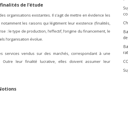
finalités de l’étude
Su
co
es organisations existantes. Il s’agit de mettre en évidence les
Ch
 notamment les raisons qui légitiment leur existence (finalités,
se : le type de production, l’effectif, l’origine du financement, le
Ba
de
ls l’organisation évolue.
Ba
ra
des services vendus sur des marchés, correspondant à une
CO
Outre leur finalité lucrative, elles doivent assumer leur
Su
N
otions