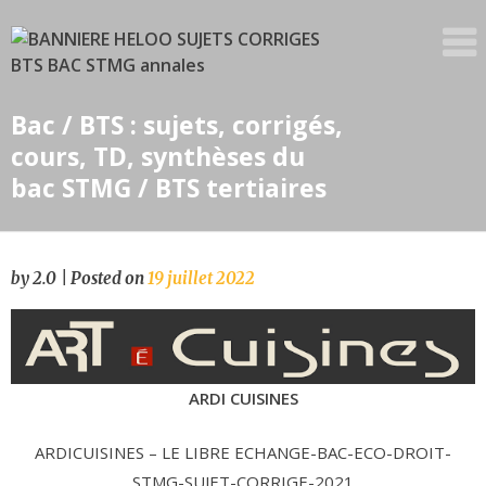
Skip
to
content
Bac / BTS : sujets, corrigés,
cours, TD, synthèses du
bac STMG / BTS tertiaires
by
2.0
|
Posted on
19 juillet 2022
ARDI CUISINES
ARDICUISINES – LE LIBRE ECHANGE-BAC-ECO-DROIT-
STMG-SUJET-CORRIGE-2021