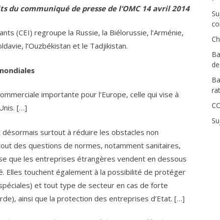
its du communiqué de presse de l’OMC 14 avril 2014
Su
co
 (CEI) regroupe la Russie, la Biélorussie, l’Arménie,
Ch
oldavie, l’Ouzbékistan et le Tadjikistan.
Ba
de
 mondiales
Ba
ra
mmerciale importante pour l’Europe, celle qui vise à
CO
Unis. […]
Su
t désormais surtout à réduire les obstacles non
urtout des questions de normes, notamment sanitaires,
se que les entreprises étrangères vendent en dessous
é. Elles touchent également à la possibilité de protéger
péciales) et tout type de secteur en cas de forte
), ainsi que la protection des entreprises d’Etat. […]