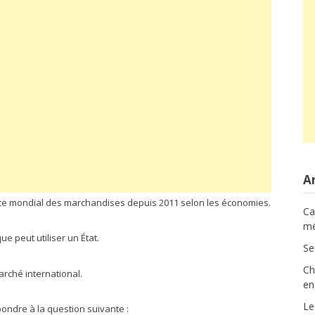
Ar
rce mondial des marchandises depuis 2011 selon les économies.
Ca
mé
e peut utiliser un État.
Se
Ch
marché international
.
en
Le
ndre à la question suivante :