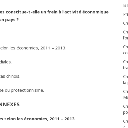
BT
s constitue-t-elle un frein à l’activité économique
Pr
un pays ?
Ch
Ch
l’
Ch
elon les économies, 2011 – 2013.
co
Ch
iales.
tra
as chinois.
Ch
la
se du protectionnisme.
Ch
Ma
NNEXES
Ch
pou
s selon les économies, 2011 – 2013
Ch
?