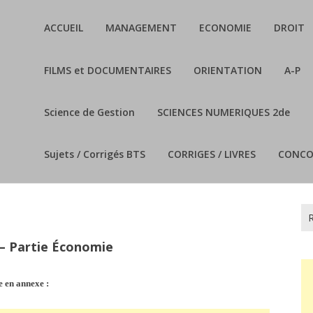
ACCUEIL
MANAGEMENT
ECONOMIE
DROIT
FILMS et DOCUMENTAIRES
ORIENTATION
A-P
Science de Gestion
SCIENCES NUMERIQUES 2de
Sujets / Corrigés BTS
CORRIGES / LIVRES
CONCO
Re
– Partie Économie
e en annexe :