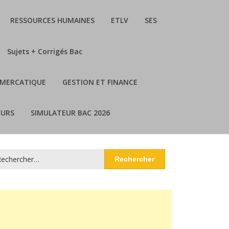
RESSOURCES HUMAINES
ETLV
SES
Sujets + Corrigés Bac
MERCATIQUE
GESTION ET FINANCE
URS
SIMULATEUR BAC 2026
chercher :